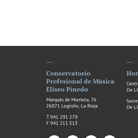
Conservatorio
Hor
Profesional de Música
Cent
Eliseo Pinedo
De LU
Marqués de Murrieta, 76
Secre
26071 Logroño, La Rioja
De LU
T 941 291 279
F
941 211 513