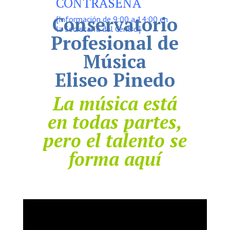
CONTRASEÑA
Conservatorio
[Información de 9:00 a 14:00 en
la Secretaría del Centro]
Profesional de
Música
Eliseo Pinedo
La música está
en todas partes,
pero el talento se
forma aquí