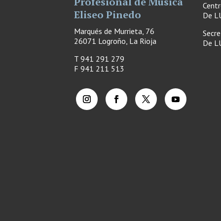
Profesional de Música
Cent
Eliseo Pinedo
De LU
Marqués de Murrieta, 76
Secre
26071 Logroño, La Rioja
De LU
T 941 291 279
F
941 211 513