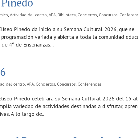
 Pinedo
mico
,
Actividad del centro
,
AFA
,
Biblioteca
,
Conciertos
,
Concursos
,
Conferenc
liseo Pinedo da inicio a su Semana Cultural 2026, que se
 programación variada y abierta a toda la comunidad educa
 de 4º de Enseñanzas...
26
dad del centro
,
AFA
,
Conciertos
,
Concursos
,
Conferencias
Eliseo Pinedo celebrará su Semana Cultural 2026 del 15 a
mplia variedad de actividades destinadas a disfrutar, apren
vas. A lo largo de...