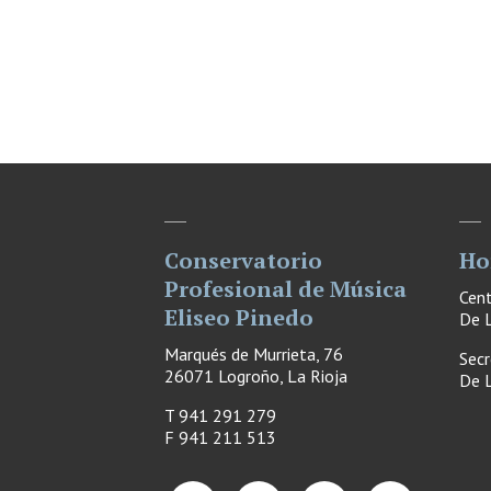
Conservatorio
Ho
Profesional de Música
Cen
Eliseo Pinedo
De L
Marqués de Murrieta, 76
Secr
26071 Logroño, La Rioja
De L
T 941 291 279
F
941 211 513