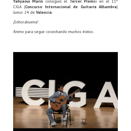
Yahyaoui Marín
consiguió el
Tercer Premi
o en el 11º
CIGA (
Concurso Internacional de Guitarra Alhambra
)
Junior 24 de
Valencia
.
¡Enhorabuena!
Ánimo para seguir cosechando muchos éxitos.