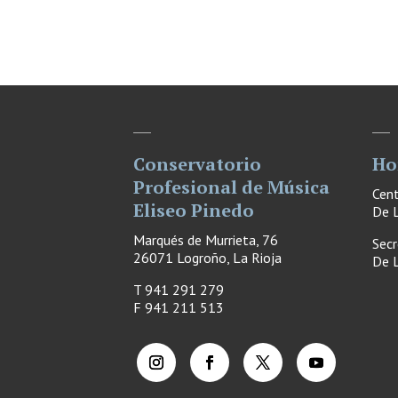
Conservatorio
Ho
Profesional de Música
Cen
Eliseo Pinedo
De L
Marqués de Murrieta, 76
Secr
26071 Logroño, La Rioja
De L
T 941 291 279
F
941 211 513