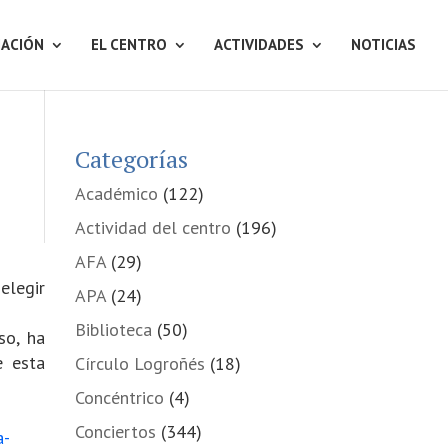
ACIÓN
EL CENTRO
ACTIVIDADES
NOTICIAS
Categorías
Académico
(122)
Actividad del centro
(196)
AFA
(29)
 elegir
APA
(24)
Biblioteca
(50)
so, ha
e esta
Círculo Logroñés
(18)
Concéntrico
(4)
Conciertos
(344)
a-