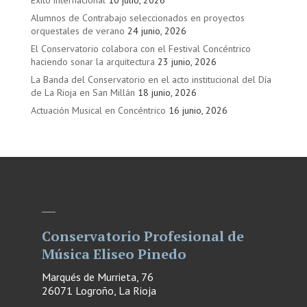
Éxito internacional
10 julio, 2026
Alumnos de Contrabajo seleccionados en proyectos
orquestales de verano
24 junio, 2026
El Conservatorio colabora con el Festival Concéntrico
haciendo sonar la arquitectura
23 junio, 2026
La Banda del Conservatorio en el acto institucional del Día
de La Rioja en San Millán
18 junio, 2026
Actuación Musical en Concéntrico
16 junio, 2026
Conservatorio Profesional de
Música Eliseo Pinedo
Marqués de Murrieta, 76
26071 Logroño, La Rioja