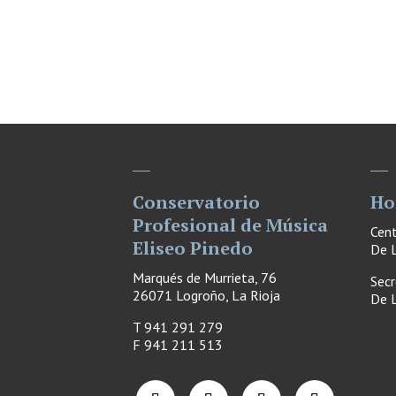
Conservatorio
Ho
Profesional de Música
Cen
Eliseo Pinedo
De L
Marqués de Murrieta, 76
Secr
26071 Logroño, La Rioja
De L
T 941 291 279
F
941 211 513