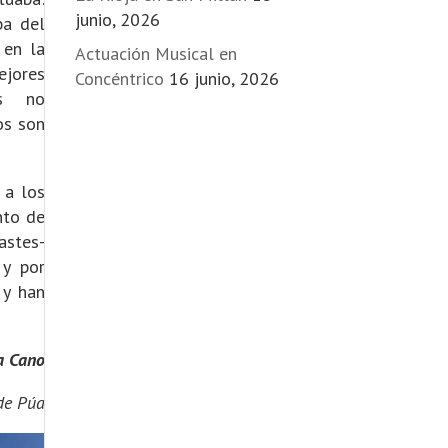
junio, 2026
ba del
 en la
Actuación Musical en
ejores
Concéntrico
16 junio, 2026
ias no
os son
 a los
nto de
astes-
 y por
 y han
a Cano
de Púa