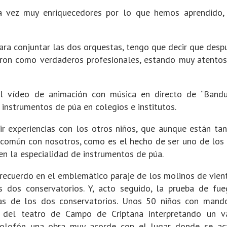
a vez muy enriquecedores por lo que hemos aprendido, 
ra conjuntar las dos orquestas, tengo que decir que desp
aron como verdaderos profesionales, estando muy atentos
el vídeo de animación con música en directo de “Bandu
 instrumentos de púa en colegios e institutos.
ir experiencias con los otros niños, que aunque están tan
 común con nosotros, como es el hecho de ser uno de los
n la especialidad de instrumentos de púa.
e recuerdo en el emblemático paraje de los molinos de vien
 dos conservatorios. Y, acto seguido, la prueba de fue
as de los dos conservatorios. Unos 50 niños con mando
io del teatro de Campo de Criptana interpretando un v
lofón una obra muy acorde con el lugar donde se ac