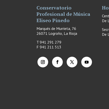
Conservatorio
Ho
Profesional de Música
Cen
Eliseo Pinedo
De L
Marqués de Murrieta, 76
Secr
26071 Logroño, La Rioja
De L
T 941 291 279
F
941 211 513