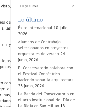
Publicadas
visto,
en
Lo último
ués de
Éxito internacional
10 julio,
 a las
2026
Alumnos de Contrabajo
rrín y
seleccionados en proyectos
orquestales de verano
24
junio, 2026
 lejos
 pocos
El Conservatorio colabora con
el Festival Concéntrico
haciendo sonar la arquitectura
to con
23 junio, 2026
go: el
La Banda del Conservatorio en
linas,
el acto institucional del Día de
ariado
La Rioja en San Millán
18
tuaba: