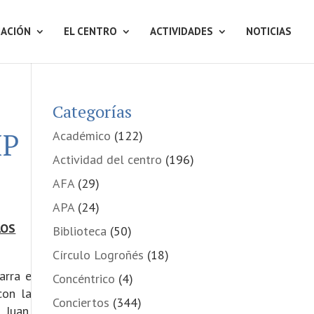
ACIÓN
EL CENTRO
ACTIVIDADES
NOTICIAS
Categorías
IP
Académico
(122)
Actividad del centro
(196)
AFA
(29)
APA
(24)
LOS
Biblioteca
(50)
Círculo Logroñés
(18)
arra e
Concéntrico
(4)
con la
Conciertos
(344)
 Juan,