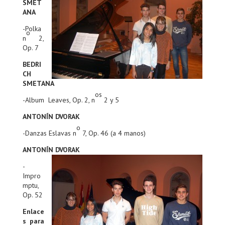
SMET
ANA
-Polka
o
n
2,
Op. 7
BEDRI
CH
SMETANA
os
-Album Leaves, Op. 2, n
2 y 5
ANTONÍN DVORAK
o
-Danzas Eslavas n
7, Op. 46 (a 4 manos)
ANTONÍN DVORAK
-
Impro
mptu,
Op. 52
Enlace
s para