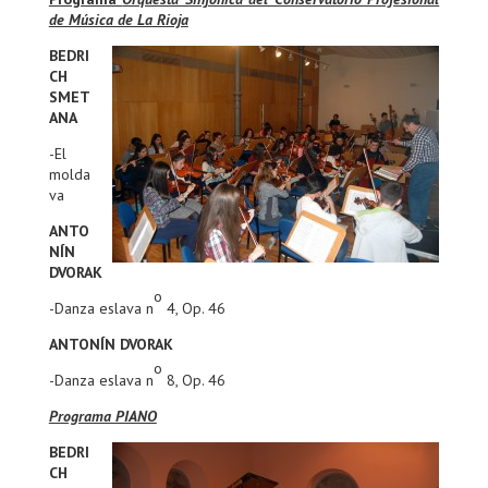
de Música de La Rioja
BEDRI
CH
SMET
ANA
-El
molda
va
ANTO
NÍN
DVORAK
o
-Danza eslava n
4, Op. 46
ANTONÍN DVORAK
o
-Danza eslava n
8, Op. 46
Programa PIANO
BEDRI
CH