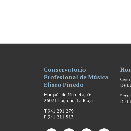
Conservatorio
Hor
Profesional de Música
Cent
Eliseo Pinedo
De LU
Marqués de Murrieta, 76
Secre
26071 Logroño, La Rioja
De LU
T 941 291 279
F
941 211 513