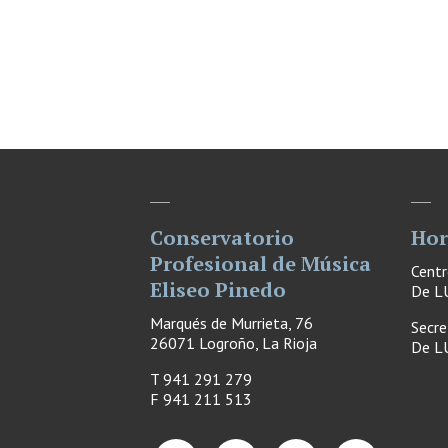
Conservatorio
Hor
Profesional de Música
Cent
Eliseo Pinedo
De LU
Marqués de Murrieta, 76
Secre
26071 Logroño, La Rioja
De LU
T 941 291 279
F
941 211 513