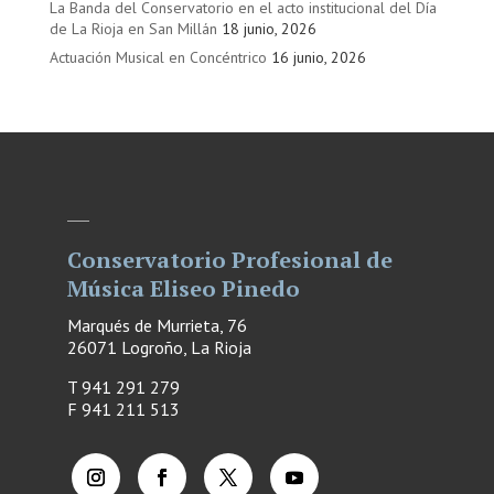
La Banda del Conservatorio en el acto institucional del Día
de La Rioja en San Millán
18 junio, 2026
Actuación Musical en Concéntrico
16 junio, 2026
Conservatorio Profesional de
Música Eliseo Pinedo
Marqués de Murrieta, 76
26071 Logroño, La Rioja
T 941 291 279
F
941 211 513