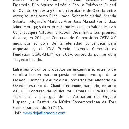
Ensamble, Dúo Aguirre y León o Capilla Polifónica Ciudad
de Oviedo, Orquesta y Coro universitarios de Oviedo, entre
otros; solistas como Pilar Jurado, Sebastián Mariné, Ananda
Sukarlan, Alejandro Martínez Ares, José Manuel Fernández,
Jaime Moraga; y directores como Maximiano Valdés, Marzio
Conti, Joaquín Valdeón y Rubén Diéz. Entre sus premios
destaca, en 2011, el Concurso de Composición OSPA XX
años, por su obra De la eternidad concéntrica, para
orquesta; y el XXV Premio Jóvenes Compositores
Fundación SGAE-CNDM, de 2014, concedido por su obra
Trayecto líquido.
Entre sus próximos proyectos se encuentra el estreno de
su obra Lumen, para orquesta sinfónica, encargo de la
Oviedo Filarmonía y el ciclo de Conciertos del Auditorio de
Oviedo; estreno de Chant d´insomnie, para trío, encargo
del XIII Concurso de Música de Cámara ECOPARQUE de
Trasmiera; y encargos de la Asociación del Órgano
Hispano y el Festival de Música Contemporánea de Tres
Cantos para su edición 2015.
+info:
www.riojafilarmonia.com