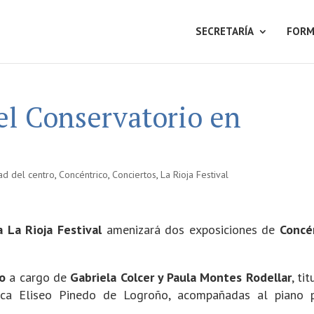
SECRETARÍA
FORM
el Conservatorio en
dad del centro
,
Concéntrico
,
Conciertos
,
La Rioja Festival
a La Rioja Festival
amenizará dos exposiciones de
Concé
to
a cargo de
Gabriela Colcer y Paula Montes Rodellar
, ti
ica Eliseo Pinedo de Logroño, acompañadas al piano 