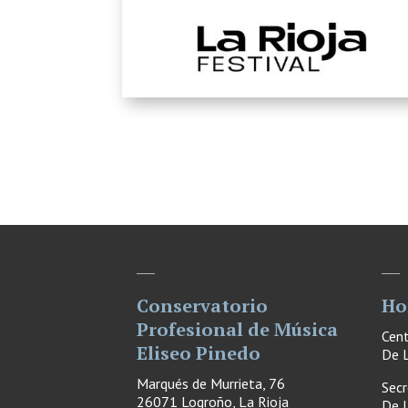
Conservatorio
Ho
Profesional de Música
Cen
Eliseo Pinedo
De L
Marqués de Murrieta, 76
Secr
26071 Logroño, La Rioja
De L