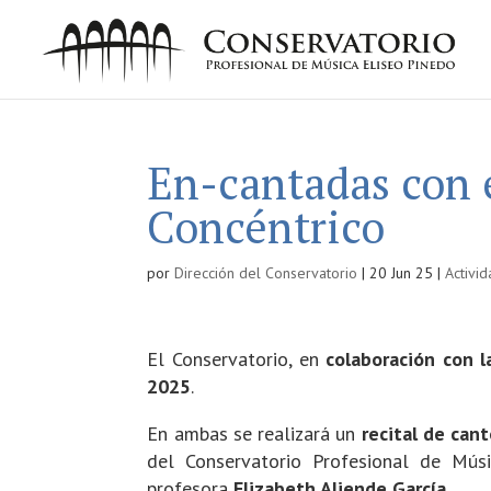
En-cantadas con 
Concéntrico
por
Dirección del Conservatorio
|
20 Jun 25
|
Activi
El Conservatorio, en
colaboración con l
2025
.
En ambas se realizará un
recital de can
del Conservatorio Profesional de Mús
profesora
Elizabeth Aliende García
.