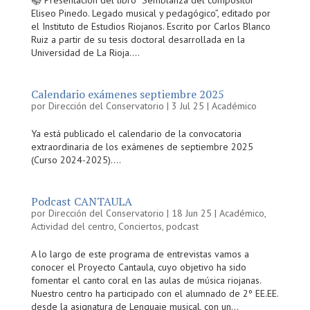
📚 Presentación del libro “Semblanza del compositor
Eliseo Pinedo. Legado musical y pedagógico”, editado por
el Instituto de Estudios Riojanos. Escrito por Carlos Blanco
Ruiz a partir de su tesis doctoral desarrollada en la
Universidad de La Rioja....
Calendario exámenes septiembre 2025
por
Dirección del Conservatorio
|
3 Jul 25
|
Académico
Ya está publicado el calendario de la convocatoria
extraordinaria de los exámenes de septiembre 2025
(Curso 2024-2025)....
Podcast CANTAULA
por
Dirección del Conservatorio
|
18 Jun 25
|
Académico
,
Actividad del centro
,
Conciertos
,
podcast
A lo largo de este programa de entrevistas vamos a
conocer el Proyecto Cantaula, cuyo objetivo ha sido
fomentar el canto coral en las aulas de música riojanas.
Nuestro centro ha participado con el alumnado de 2º EE.EE.
desde la asignatura de Lenguaje musical, con un...