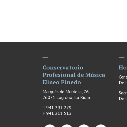
Conservatorio
Ho
Profesional de Música
Cen
Eliseo Pinedo
De L
Marqués de Murrieta, 76
Secr
26071 Logroño, La Rioja
De L
T 941 291 279
F
941 211 513