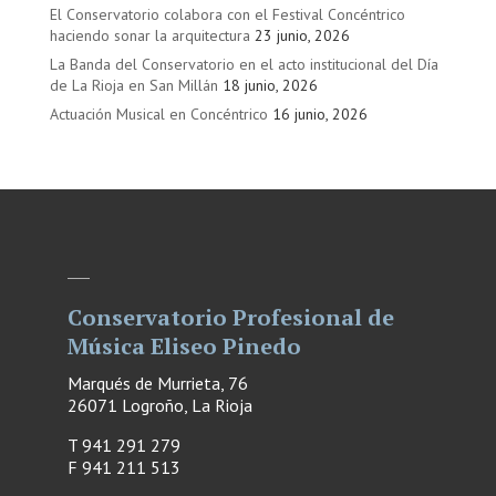
El Conservatorio colabora con el Festival Concéntrico
haciendo sonar la arquitectura
23 junio, 2026
La Banda del Conservatorio en el acto institucional del Día
de La Rioja en San Millán
18 junio, 2026
Actuación Musical en Concéntrico
16 junio, 2026
Conservatorio Profesional de
Música Eliseo Pinedo
Marqués de Murrieta, 76
26071 Logroño, La Rioja
T 941 291 279
F
941 211 513