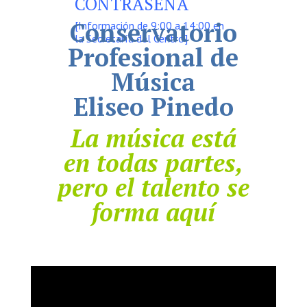
CONTRASEÑA
Conservatorio
[Información de 9:00 a 14:00 en
la Secretaría del Centro]
Profesional de
Música
Eliseo Pinedo
La música está
en todas partes,
pero el talento se
forma aquí